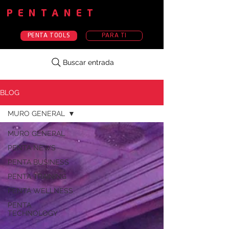
PENTANET
PENTA TOOLS
PARA TI
Buscar entrada
BLOG
MURO GENERAL
MURO GENERAL
PENTA NEWS
PENTA BUSINESS
PENTA TRAINING
PENTA WELLNESS
PENTA
TECHNOLOGY