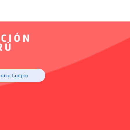
ACIÓN
RÚ
itorio Limpio