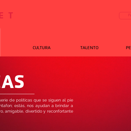
ET
P
CULTURA
TALENTO
PE
CAS
rie de políticas que se siguen al pie
ntafon; estás, nos ayudan a brindar a
o, amigable, divertido y reconfortante