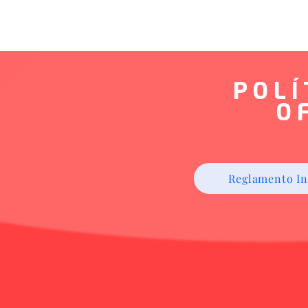
POLÍ
O
Reglamento In