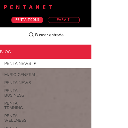
PENTANET
PENTA TOOLS
PARA TI
Buscar entrada
BLOG
PENTA NEWS
MURO GENERAL
PENTA NEWS
PENTA
BUSINESS
PENTA
TRAINING
PENTA
WELLNESS