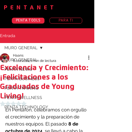
PENTANET
PENTA TOOLS
PARA TI
Entrada
MURO GENERAL
Haans
MURO GENERAL
8 oct 2024
1 min de lectura
Excelencia y Crecimiento:
PENTA NEWS
¡Felicitaciones a los
PENTA BUSINESS
Graduados de Young
PENTA TRAINING
Living!
PENTA WELLNESS
Obtuvo NaN de 5 estrellas.
PENTA TECHNOLOGY
En Pentafon, celebramos con orgullo 
el crecimiento y la preparación de 
nuestros equipos. El pasado 
8 de 
octubre de 2024
, se llevó a cabo la 