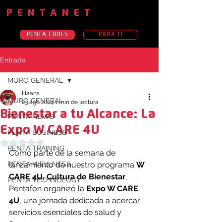
PENTANET
PENTA TOOLS
PARA TI
Entrada
MURO GENERAL
Haans
MURO GENERAL
23 ago 2024
1 min de lectura
Bienestar a tu Alcance: La
PENTA NEWS
Expo W CARE 4U
PENTA BUSINESS
Obtuvo NaN de 5 estrellas.
PENTA TRAINING
Como parte de la semana de 
PENTA WELLNESS
lanzamiento de nuestro programa 
W 
CARE 4U, Cultura de Bienestar
, 
PENTA TECHNOLOGY
Pentafon organizó la 
Expo W CARE 
4U
, una jornada dedicada a acercar 
servicios esenciales de salud y 