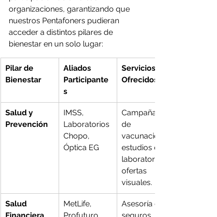
organizaciones, garantizando que 
nuestros Pentafoners pudieran 
acceder a distintos pilares de 
bienestar en un solo lugar:
Pilar de 
Aliados 
Servicios 
Bienestar
Participante
Ofrecidos
s
Salud y 
IMSS, 
Campañas 
Prevención
Laboratorios 
de 
Chopo, 
vacunación, 
Óptica EG
estudios de 
laboratorio y 
ofertas 
visuales.
Salud 
MetLife, 
Asesoría en 
Financiera
Profuturo, 
seguros, 