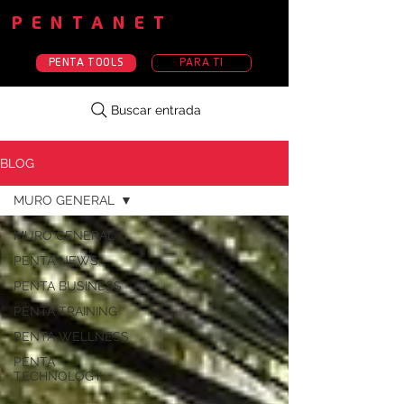
PENTANET
PENTA TOOLS
PARA TI
Buscar entrada
BLOG
MURO GENERAL
MURO GENERAL
PENTA NEWS
PENTA BUSINESS
PENTA TRAINING
PENTA WELLNESS
PENTA
TECHNOLOGY