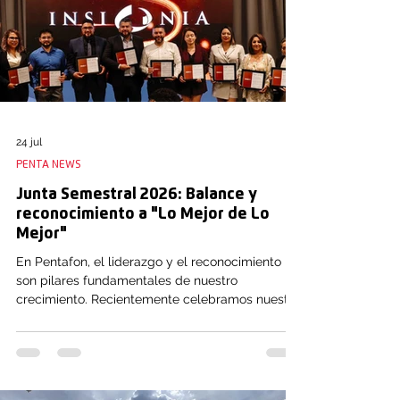
24 jul
PENTA NEWS
Junta Semestral 2026: Balance y
reconocimiento a "Lo Mejor de Lo
Mejor"
En Pentafon, el liderazgo y el reconocimiento
son pilares fundamentales de nuestro
crecimiento. Recientemente celebramos nuestra
Junta Semestral 2026 con la presencia de todos
los líderes de la organización, un espacio clave
para evaluar nuestros logros del primer
semestre, definir la estrategia del H2 y
galardonar a quienes marcan la diferencia.