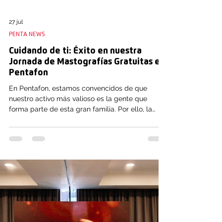
27 jul
PENTA NEWS
Cuidando de ti: Éxito en nuestra
Jornada de Mastografías Gratuitas en
Pentafon
En Pentafon, estamos convencidos de que
nuestro activo más valioso es la gente que
forma parte de esta gran familia. Por ello, la
salud, la seguridad y el bienestar de cada una
de nuestras colaboradoras siempre serán
nuestra máxima prioridad. Con esta visión en
mente, el pasado jueves 23 de julio llevamos a
cabo una importante Campaña de Salud e
Higiene Preventiva, logrando acercar servicios
médicos especializados y de alta calidad
directamente a nuestro centro de trabajo en