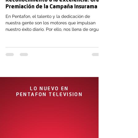
Reconocimiento a la excelencia: Gran
Premiación de la Campaña Insurama
En Pentafon, el talento y la dedicación de
nuestra gente son los motores que impulsan
nuestro éxito diario. Por ello, nos llena de orgullo
celebrar y reconocer a quienes, con su esfuerzo
y compromiso constante, marcan la diferencia
en los indicadores operativos. El pasado 17 de
julio de 2026, llevamos a cabo la Premiación de
la Campaña Insurama, un evento muy especial
diseñado para galardonar a las y los
colaboradores que destacaron por sus
excelentes métricas, calidad y dese
LO NUEVO EN
PENTAFON TELEVISION