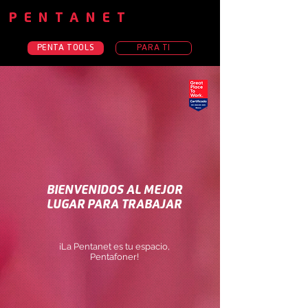
PENTANET
PENTA TOOLS
PARA TI
BIENVENIDOS AL MEJOR
LUGAR PARA TRABAJAR
¡La Pentanet es tu espacio,
Pentafoner!