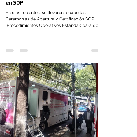
en SOP!
En días recientes, se llevaron a cabo las
Ceremonias de Apertura y Certificación SOP
(Procedimientos Operativos Estándar) para dos
de nuestras operaciones clave: Walmart Bait y
Coppel. Gracias al compromiso, rigor y esfuerzo
constante de ambos equipos, concluyen esta
importante etapa con resultados sobresalientes
que fortalecen la estandarización y la
excelencia operativa en Pentafon: Walmart Bait:
Concluye esta etapa con un sobresaliente 94%
de cumplimiento SOP. Coppel: Conc