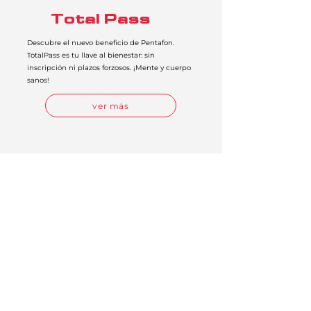
Total Pass
Descubre el nuevo beneficio de Pentafon.
TotalPass es tu llave al bienestar: sin
inscripción ni plazos forzosos. ¡Mente y cuerpo
sanos!
ver más
Calendario
Nómina
Penta Tools
RH Admin
Penta Click