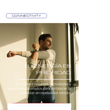
CONNECTIVITY
TU ENERGÍA ES
PRIORIDAD
Encuentra recursos, actividades y
beneficios diseñados para fortalecer tu
bienestar en modalidad remota.