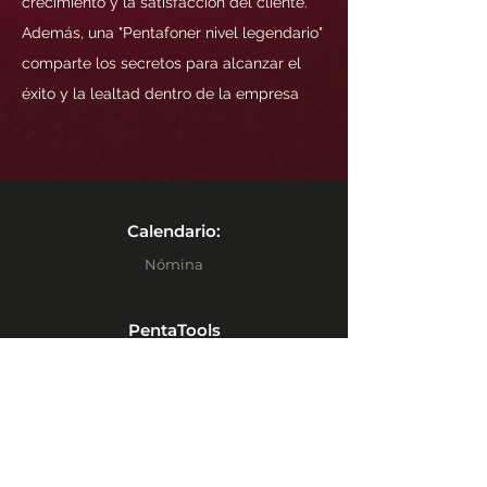
crecimiento y la satisfacción del cliente.
Además, una "Pentafoner nivel legendario"
comparte los secretos para alcanzar el
éxito y la lealtad dentro de la empresa
Calendario:
Nómina
PentaTools
RH Admin
Penta Click
Penta Academy