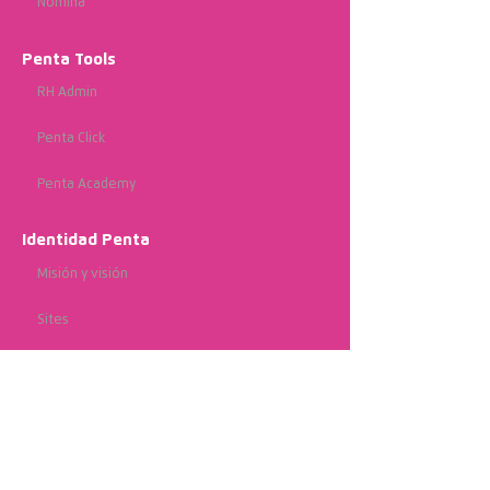
Nómina
Penta Tools
RH Admin
Penta Click
Penta Academy
Identidad Penta
Misión y visión
Sites
Nosotros
Lo que nos respalda
Certificaciones