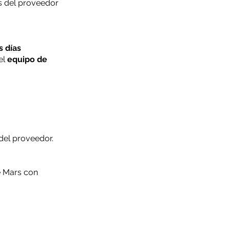
s del proveedor
s días
el
equipo de
del proveedor.
e Mars con