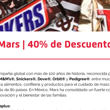
Mars | 40% de Descuent
mpañía global con más de 100 años de historia, reconocida
M&M’s®, Snickers®, Dove®, Orbit®
y
Pedigree®
, entre muc
ca alimentos, confitería y productos para el cuidado de masc
ás de 80 países. En México, Mars ha consolidado un fuerte
nnovación y el bienestar de las familias.
aplus: