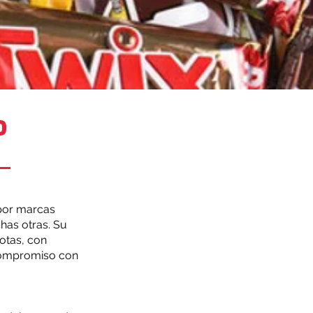
o
 por marcas
has otras. Su
otas, con
 compromiso con