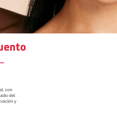
uento
al, con
dado del
ovación y