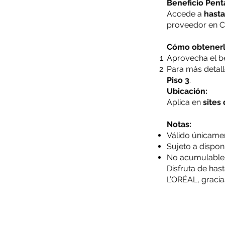
Beneficio Pent
Accede a
hast
proveedor en 
Cómo obtenerl
Aprovecha el be
Para más detall
Piso 3
.
Ubicación:
Aplica en
sites
Notas:
Válido únicamen
Sujeto a dispon
No acumulable 
Disfruta de ha
L’ORÉAL, gracia