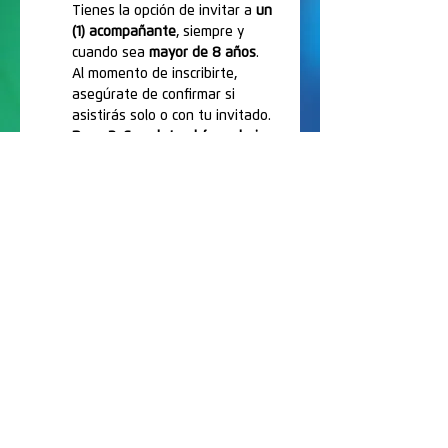
Tienes la opción de invitar a 
un 
(1) acompañante
, siempre y 
cuando sea 
mayor de 8 años
. 
Al momento de inscribirte, 
asegúrate de confirmar si 
asistirás solo o con tu invitado.
Paso 3: Completa el formulario
Haz clic en el siguiente enlace y 
llena tus datos (y los de tu 
acompañante, si aplica) para 
que podamos contemplarte en 
la logística del evento.
Siguiente