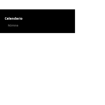
Calendario
Nómina
Penta Tools
RH Admin
Penta Click
Penta Academy
Identidad Penta
Misión y visión
Sites
Nosotros