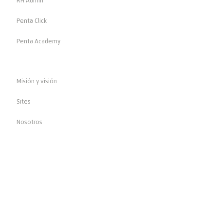
RH Admin
Penta Click
Penta Academy
Identidad Penta
Misión y visión
Sites
Nosotros
Lo que nos respalda
Certificaciones
Políticas
Clientes