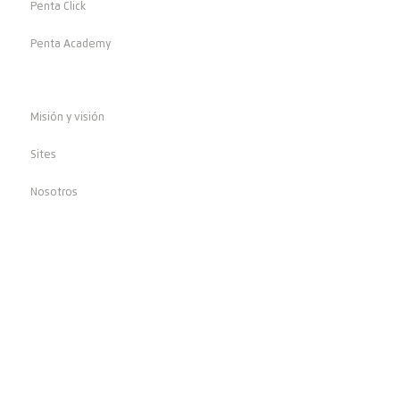
Penta Click
Penta Academy
Identidad Penta
Misión y visión
Sites
Nosotros
Lo que nos respalda
Certificaciones
Políticas
Clientes